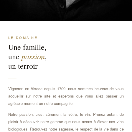
LE DOMAINE
Une famille,
passion
une
,
un terroir
Vigneron en Alsace depuis 1709, nous sommes heureux de vous
accueillir sur notre site et espérons que vous allez passer un
agréable moment en notre compagnie.
Notre passion, c'est sûrement la vôtre, le vin. Prenez autant de
plaisir à découvrir notre gamme que nous avons à élever nos vins
biologiques. Retrouvez notre sagesse, le respect de la vie dans ce