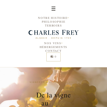
☰
NOTRE HISTOIRE
PHILOSOPHIE
TERROIRS
ALSACE ·
DEPUIS 1709
NOS VINS
HÉBERGEMENTS
CONTACT
🛍 0
VIGNERON À DAMBACH LA VILLE
De la vigne
au
verre