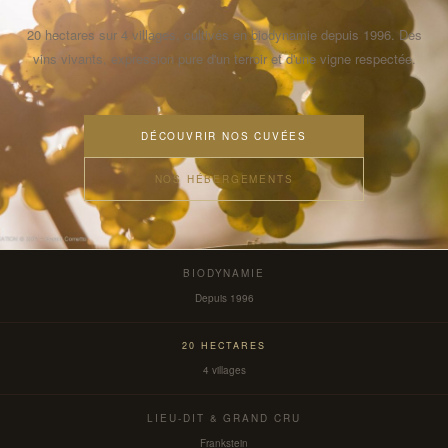
20 hectares sur 4 villages, cultivés en biodynamie depuis 1996. Des
vins vivants, expression pure d'un terroir et d'une vigne respectée.
DÉCOUVRIR NOS CUVÉES
NOS HÉBERGEMENTS
BIODYNAMIE
Depuis 1996
20 HECTARES
4 villages
LIEU-DIT & GRAND CRU
Frankstein